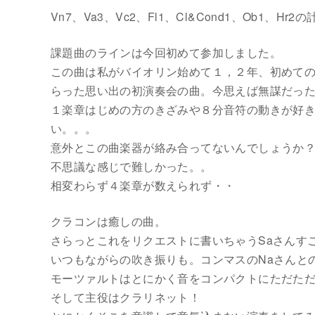
Vn7、Va3、Vc2、Fl1、Cl&Cond1、Ob1、Hr2
課題曲のラインは今回初めて参加しました。
この曲は私がバイオリン始めて１，２年、初めて
らった思い出の初演奏会の曲。今思えば無謀だっ
１楽章はじめの方のきざみや８分音符の動きが好き
い。。。
意外とこの曲楽器が絡み合ってないんでしょうか
不思議な感じで難しかった。。
相変わらず４楽章が数えられず・・
クラコンは癒しの曲。
さらっとこれをリクエストに書いちゃうSaさんす
いつもながらの吹き振りも。コンマスのNaさんと
モーツァルトはとにかく音をコンパクトにただた
そして主役はクラリネット！