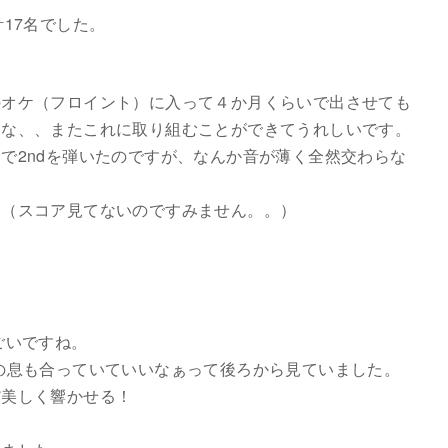
の計17名でした。
のオケ（フロイント）に入って４か月くらいで出させても
たな、、またこれに取り組むことができてうれしいです。
で2ndを弾いたのですが、なんか音が薄く全然交わらな
？（スコア見てないのですみません。。）
ごいですね。
の息も合っていていいなぁって後ろから見ていました。
だ美しく響かせる！