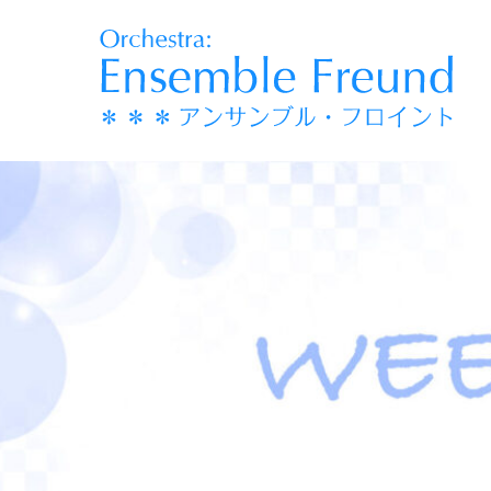
コ
ン
テ
ン
ツ
へ
移
動