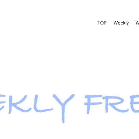
TOP
Weekly
W