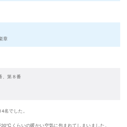
楽章
番、第８番
、計14名でした。
が30℃くらいの暖かい空気に包まれてしまいました。