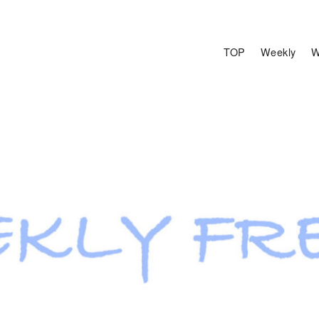
TOP
Weekly
W