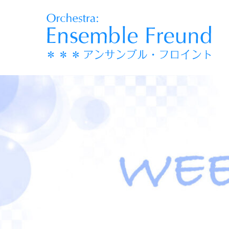
コ
ン
テ
ン
ツ
へ
移
動