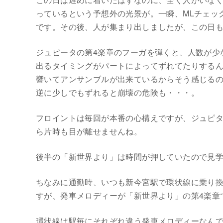
っているという予想外の光景が。一瞬、MLチェッ
です。その後、人が集まり出しましたが、この日も
ジュピータの第4楽章のフーガを弾くと、人数が少
出るタイミングがパートによってずれてたりする
響いてアンサンブルが出来ているからそう感じる
逆に少しでもずれると崩壊の危険も・・・。
フロイントは毎回が本番の心構えですが、ジュピタ
ら片時も目が離せませんね。
後半の「新世界より」は時間が押していたので見学
ちなみに通勤時、いつも新今宮駅で環状線に乗り
すが、発車メロディーが「新世界より」の第4楽章
環状線は駅毎にそれぞれ違う発車メロディーなん