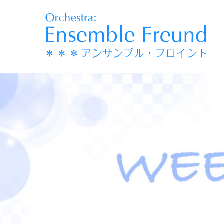
コ
ン
テ
ン
ツ
へ
移
動