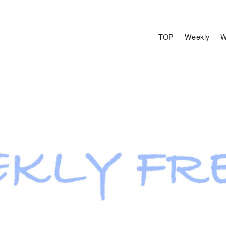
TOP
Weekly
W