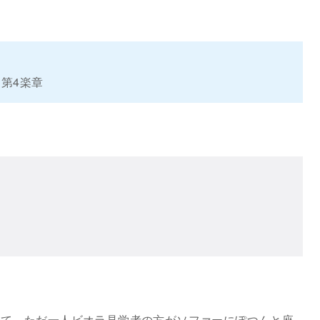
第4楽章
くて、ただ一人ビオラ見学者の方がソファーにぽつんと座