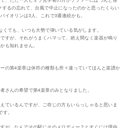
クするの忘れて、台風で中止になったのかと思ったくらい
バイオリンは3人、これで3週連続かも。
なくても、いつも大勢で弾いている気がします。
んですが、それがうまくハマって、絶え間なく楽器が鳴り
のかも知れません。
ーの第4楽章は休符の種類も所々違っていてほんと楽譜か
者さんの希望で第4楽章のみとなりました。
換えているんですが、ご存じの方もいらっしゃると思いま
です。
ですが、なんでその駅にそのメロディー？とすぐには理由