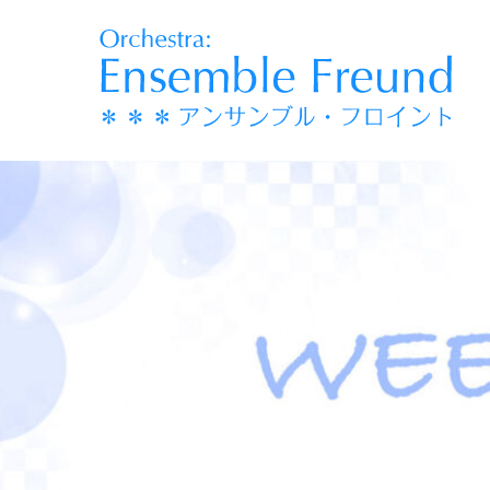
コ
ン
テ
ン
ツ
へ
移
動