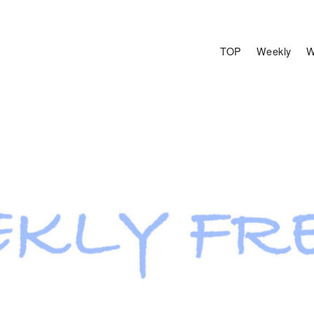
TOP
Weekly
W