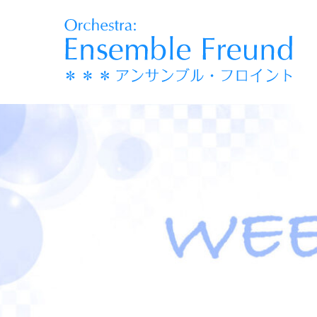
コ
ン
テ
ン
ツ
へ
移
動