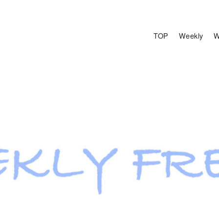
TOP
Weekly
W