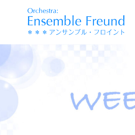
コ
ン
テ
ン
ツ
へ
移
動