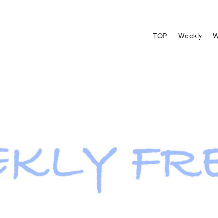
TOP
Weekly
W