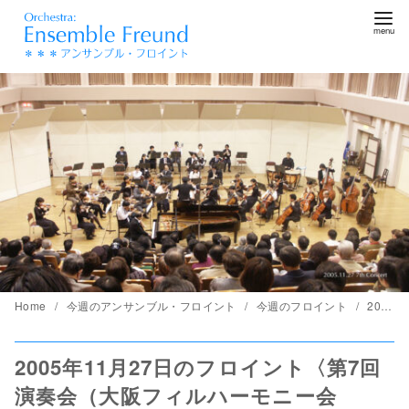
コ
ン
テ
ン
ツ
へ
移
動
Home
今週のアンサンブル・フロイント
今週のフロイント
2005年11月27日のフロイント〈第7回演奏会（大阪フィルハーモニー会館）〉
2005年11月27日のフロイント〈第7回
演奏会（大阪フィルハーモニー会