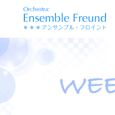
コ
ン
テ
ン
ツ
へ
移
動